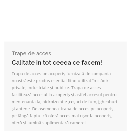
Trape de acces
Calitate in tot ceeea ce facem!
Trapa de acces pe acoperiș furnizată de compania
noastrăeste produs esential fiind utilizat în clădiri
private, industriale și publice. Trapa de acces
facilitează accesul la acoperiș și astfel accesul pentru
mentenanta la, hidroizolatie ,coșuri de fum, jgheaburi
și antene. De asemenea, trapa de acces pe acoperiș ,
pe lângă faptul că oferă acces mai ușor la acoperiș,
oferă și lumină suplimentară camerei.