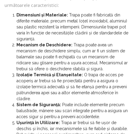
următoarele caracteristici:
Dimensiuni și Materiale:
Trapa poate fi fabricată din
diferite materiale, precum metal (oțel inoxidabil, aluminiu)
sau plastic rezistent la intemperii. Dimensiunile trapei pot
varia în funcție de necesitățile clădirii și de standardele de
siguranță.
Mecanism de Deschidere:
Trapa poate avea un
mecanism de deschidere simplu, cum ar fi un sistem de
balamale sau poate fi echipată cu un mecanism de
ridicare sau glisare pentru a ușura accesul. Mecanismul ar
trebui să ofere o deschidere stabilă și sigură.
Izolație Termică și Etanșeitate:
O trapa de acces pe
acoperiș ar trebui să fie proiectată pentru a asigura o
izolație termică adecvată și să fie etanșă pentru a preveni
pătrunderea apei sau a altor elemente atmosferice în
clădire.
Sistem de Siguranță:
Poate include elemente precum
balustrade, mânere sau scări integrate pentru a asigura un
acces sigur și pentru a preveni accidentele.
Ușurință în Utilizare:
Trapa ar trebui să fie ușor de
deschis și închis, iar mecanismele să fie fiabile și durabile.